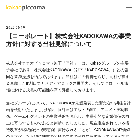
2026.06.19
【コーポレート】株式会社KADOKAWAの事業
方針に対する当社見解について
株式会社カカオピッコマ（以下「当社」）は、Kakaoグループの主要
子会社であり、株式会社KADOKAWA（以下「KADOKAWA」）との強
固な業務提携を結んでおります。
当社はこの提携を通じ、同社が有す
る卓越したIP創出力とメディアミックス展開力、そしてグローバル市
場における成長の可能性を高く評価しております。
当社グループにおいて、KADOKAWAが先般発表した新たな中期経営計
画を検討いたしました結果、同計画は出版・IP創出、アニメ・実写映
像、ゲームセグメントの事業基盤を強化し、
中長期的な企業価値の向
上に寄与するものであると判断いたしました。
現在推進されている構
造改革が継続的かつ安定的に実行されることが、KADOKAWAのIP価値
の最大化、ならびに株主の皆様の共通の利益に資するものと考えてお