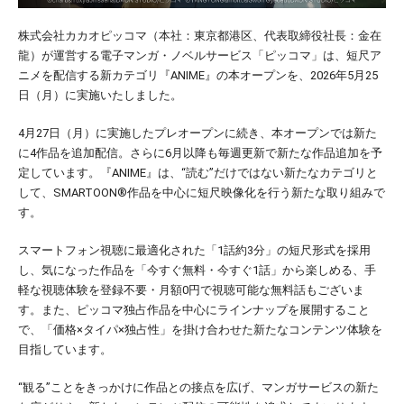
株式会社カカオピッコマ（本社：東京都港区、代表取締役社長：金在
龍）が運営する電子マンガ・ノベルサービス「ピッコマ」は、短尺ア
ニメを配信する新カテゴリ『ANIME』の本オープンを、2026年5月25
日（月）に実施いたしました。
4月27日（月）に実施したプレオープンに続き、本オープンでは新た
に4作品を追加配信。さらに6月以降も毎週更新で新たな作品追加を予
定しています。『ANIME』は、“読む”だけではない新たなカテゴリと
して、SMARTOON®️作品を中心に短尺映像化を行う新たな取り組みで
す。
スマートフォン視聴に最適化された「1話約3分」の短尺形式を採用
し、気になった作品を「今すぐ無料・今すぐ1話」から楽しめる、手
軽な視聴体験を登録不要・月額0円で視聴可能な無料話もございま
す。また、ピッコマ独占作品を中心にラインナップを展開すること
で、「価格×タイパ×独占性」を掛け合わせた新たなコンテンツ体験を
目指しています。
“観る”ことをきっかけに作品との接点を広げ、マンガサービスの新た