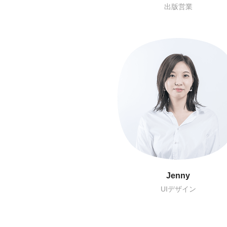
外出版営業
サービス運営
Chris
Woody
APP開発
フロントエンド開発