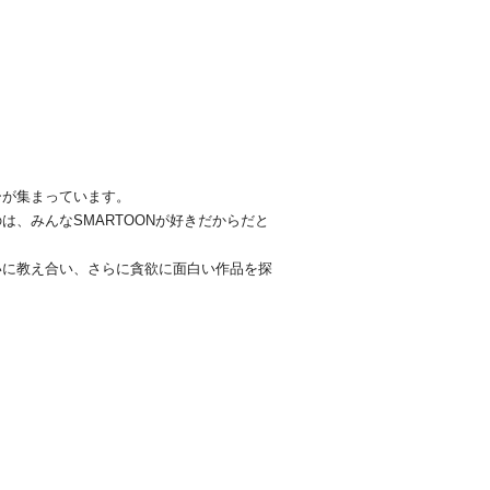
。
ーが集まっています。
、みんなSMARTOONが好きだからだと
いに教え合い、さらに貪欲に面白い作品を探