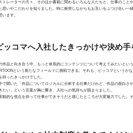
ストレーターの方々、そのほか書籍に関わるいろんな人たちと、仕事のこと
た思いやこだわりを知りました。時に衝突しながらもお互いをぶつけ合い一
思います。
ピッコマへ入社したきっかけや決め手
の作品と向き合う中、もっと体系的にコンテンツについて考えてみたいとい
ARTOONという新たなフィールドに挑戦できる。それも、ピッコマというか
を持ったきっかけでした。
中で聞いた「作品についてロジカルに分析する仕事だけれど、作品の面白さ
きたい」という言葉が胸に響き、入社への気持ちが固まりました。
客観的な視点を持って仕事ができそうだと感じたところが大変魅力でした。