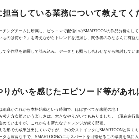
に担当している業務について教えてく
トーチングチームに所属し、ピッコマで配信中のSMARTOONの作品分析をし
いものは何か？」を考えながらトレンドを把握し、関係者のみなさんに有益
して全作品を網羅して読み込み、データとも照らし合わせながら検討してい
やりがいを感じたエピソード等があれ
は組織がこれから本格始動という時期で、ほぼすべてが未開の地！
も考え方次第という楽しさは、大きなやりがいでもありました。（現在進行
進めていますが、これからも新たなチャレンジが続く部署。
える形での成果は出にくいですが、その分ストイックにSMARTOONと深く
ータも豊富な中で、SMARTOONのエキスパートを目指せるこの環境を気に