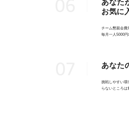
あなた
お気に
チーム懇親会費
毎月一人500
あなた
挑戦しやすい環
らないところは