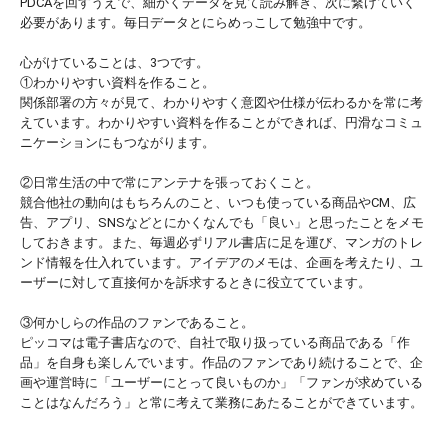
PDCAを回すうえで、細かくデータを見て読み解き、次に繋げていく
必要があります。毎日データとにらめっこして勉強中です。
心がけていることは、3つです。
①わかりやすい資料を作ること。
関係部署の方々が見て、わかりやすく意図や仕様が伝わるかを常に考
えています。わかりやすい資料を作ることができれば、円滑なコミュ
ニケーションにもつながります。
②日常生活の中で常にアンテナを張っておくこと。
競合他社の動向はもちろんのこと、いつも使っている商品やCM、広
告、アプリ、SNSなどとにかくなんでも「良い」と思ったことをメモ
しておきます。また、毎週必ずリアル書店に足を運び、マンガのトレ
ンド情報を仕入れています。アイデアのメモは、企画を考えたり、ユ
ーザーに対して直接何かを訴求するときに役立てています。
③何かしらの作品のファンであること。
ピッコマは電子書店なので、自社で取り扱っている商品である「作
品」を自身も楽しんでいます。作品のファンであり続けることで、企
画や運営時に「ユーザーにとって良いものか」「ファンが求めている
ことはなんだろう」と常に考えて業務にあたることができています。