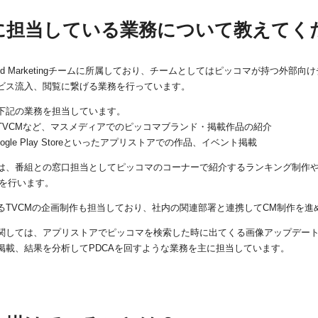
に担当している業務について教えてく
and Marketingチームに所属しており、チームとしてはピッコマが持つ外
ビス流入、閲覧に繋げる業務を行っています。
下記の業務を担当しています。
TVCMなど、マスメディアでのピッコマブランド・掲載作品の紹介
, Google Play Storeといったアプリストアでの作品、イベント掲載
は、番組との窓口担当としてピッコマのコーナーで紹介するランキング制作や
定を行います。
るTVCMの企画制作も担当しており、社内の関連部署と連携してCM制作を進
関しては、アプリストアでピッコマを検索した時に出てくる画像アップデー
掲載、結果を分析してPDCAを回すような業務を主に担当しています。