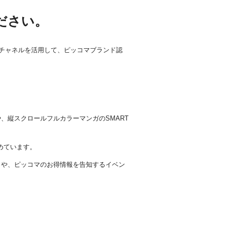
ださい。
部向けチャネルを活用して、ピッコマブランド認
、縦スクロールフルカラーマンガのSMART
めています。
トや、ピッコマのお得情報を告知するイベン