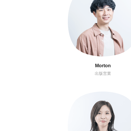
Judy
Snow
外出版営業
サービス運営